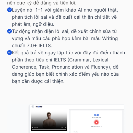
nên cực kỳ dễ dàng và tiện lợi.
Luyện nói 1-1 với giám khảo AI như người thật,
phản tích lỗi sai và đề xuất cải thiện chi tiết về
phát âm, ngữ điệu.
Tự động nhận diện lỗi sai, đề xuất chỉnh sửa từ
vựng và mẫu câu phù hợp kèm bài mẫu Writing
chuẩn 7.0+ IELTS.
Kết quả trả về ngay lập tức với đầy đủ điểm thành
phần theo tiêu chí IELTS (Grammar, Lexical,
Coherence, Task, Pronunciation và Fluency), dễ
dàng giúp bạn biết chính xác điểm yếu nào của
bạn cần được cải thiện.