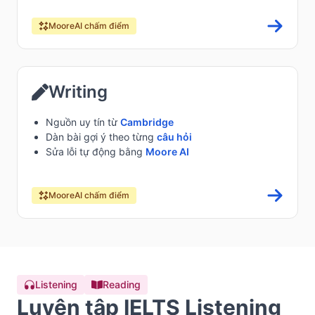
MooreAI chấm điểm
Writing
Nguồn uy tín từ
Cambridge
Dàn bài gợi ý theo từng
câu hỏi
Sửa lỗi tự động bằng
Moore AI
MooreAI chấm điểm
Listening
Reading
Luyện tập IELTS Listening 